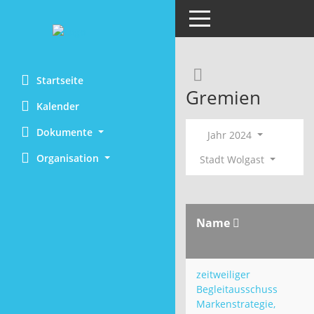
Toggle navigation
Rechercheaus
Startseite
Gremien
Kalender
Dokumente
Jahr 2024
Organisation
Stadt Wolgast
Name
zeitweiliger
Begleitausschuss
Markenstrategie,