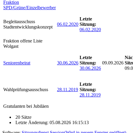
Fraktion
SPD/Grüne/Einzelbewerber
Letzte
Begleitausschuss
06.02.2020
Sitzung:
Stadtentwicklungskonzept
06.02.2020
Fraktion offene Liste
Wolgast
Letzte
Näc
Seniorenbeirat
30.06.2026
Sitzung:
09.09.2026
Sitz
30.06.2026
09.
Letzte
Wahlprüfungsausschuss
28.11.2019
Sitzung:
28.11.2019
Gratulanten bei Jubiläen
20 Sätze
Letzte Änderung: 05.08.2026 16:15:13
Software:
Sitzungsdienst
Session
(Wird in neuem Fenster geöffnet)