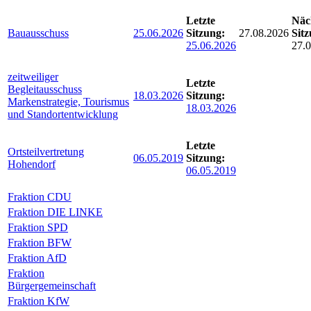
Letzte
Näc
Bauausschuss
25.06.2026
Sitzung:
27.08.2026
Sitz
25.06.2026
27.
zeitweiliger
Letzte
Begleitausschuss
18.03.2026
Sitzung:
Markenstrategie, Tourismus
18.03.2026
und Standortentwicklung
Letzte
Ortsteilvertretung
06.05.2019
Sitzung:
Hohendorf
06.05.2019
Fraktion CDU
Fraktion DIE LINKE
Fraktion SPD
Fraktion BFW
Fraktion AfD
Fraktion
Bürgergemeinschaft
Fraktion KfW