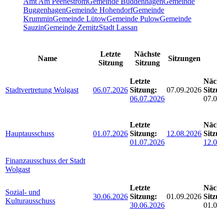
Amt Am Peenestrom
Gemeinde Buddenhagen
Gemeinde
Buggenhagen
Gemeinde Hohendorf
Gemeinde
Krummin
Gemeinde Lütow
Gemeinde Pulow
Gemeinde
Sauzin
Gemeinde Zemitz
Stadt Lassan
Letzte
Nächste
Name
Sitzungen
Sitzung
Sitzung
Letzte
Näc
Stadtvertretung Wolgast
06.07.2026
Sitzung:
07.09.2026
Sitz
06.07.2026
07.
Letzte
Näc
Hauptausschuss
01.07.2026
Sitzung:
12.08.2026
Sitz
01.07.2026
12.
Finanzausschuss der Stadt
Wolgast
Letzte
Näc
Sozial- und
30.06.2026
Sitzung:
01.09.2026
Sitz
Kulturausschuss
30.06.2026
01.