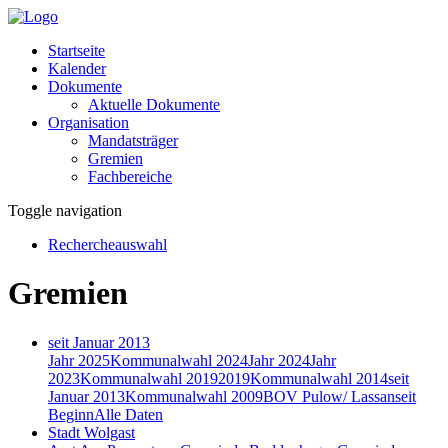
Startseite
Kalender
Dokumente
Aktuelle Dokumente
Organisation
Mandatsträger
Gremien
Fachbereiche
Toggle navigation
Rechercheauswahl
Gremien
seit Januar 2013
Jahr 2025
Kommunalwahl 2024
Jahr 2024
Jahr
2023
Kommunalwahl 2019
2019
Kommunalwahl 2014
seit
Januar 2013
Kommunalwahl 2009
BOV Pulow/ Lassan
seit
Beginn
Alle Daten
Stadt Wolgast