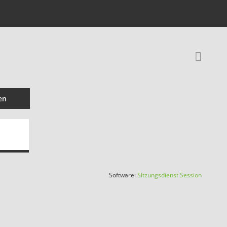
Rec
en
(Wird in
Software:
Sitzungsdienst
Session