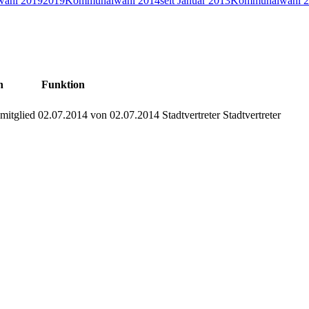
ahl 2019
2019
Kommunalwahl 2014
seit Januar 2013
Kommunalwahl 2
n
Funktion
mitglied
02.07.2014
von 02.07.2014
Stadtvertreter
Stadtvertreter