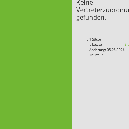
Keine
Vertreterzuordn
gefunden.
9 Sätze
Letzte
Si
Änderung: 05.08.2026
16:15:13