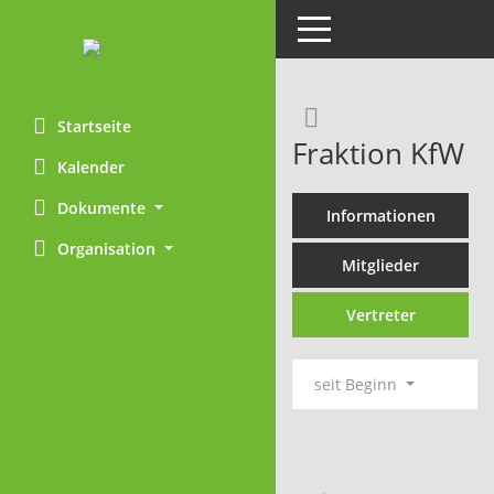
Toggle navigation
Rechercheaus
Startseite
Fraktion KfW
Kalender
Dokumente
Informationen
Organisation
Mitglieder
Vertreter
seit Beginn