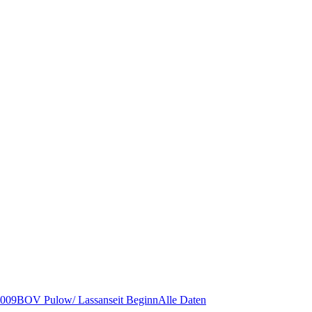
009
BOV Pulow/ Lassan
seit Beginn
Alle Daten