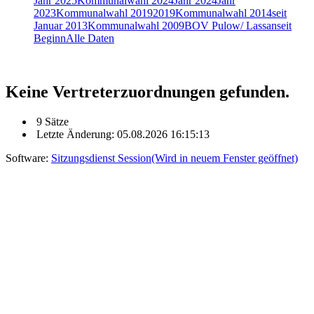
Jahr 2025
Kommunalwahl 2024
Jahr 2024
Jahr
2023
Kommunalwahl 2019
2019
Kommunalwahl 2014
seit
Januar 2013
Kommunalwahl 2009
BOV Pulow/ Lassan
seit
Beginn
Alle Daten
Keine Vertreterzuordnungen gefunden.
9 Sätze
Letzte Änderung: 05.08.2026 16:15:13
Software:
Sitzungsdienst
Session
(Wird in neuem Fenster geöffnet)