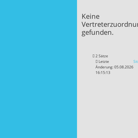
Keine
Vertreterzuordn
gefunden.
2 Sätze
Letzte
Si
Änderung: 05.08.2026
16:15:13