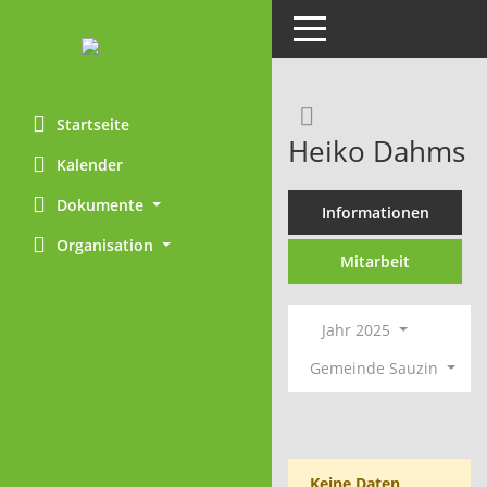
Toggle navigation
Rechercheaus
Startseite
Heiko Dahms
Kalender
Dokumente
Informationen
Organisation
Mitarbeit
Jahr 2025
Gemeinde Sauzin
Keine Daten