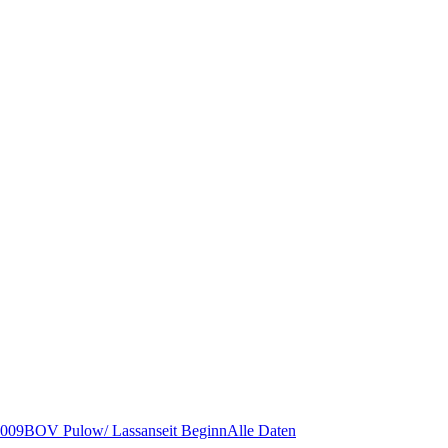
009
BOV Pulow/ Lassan
seit Beginn
Alle Daten