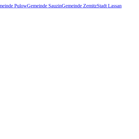
meinde Pulow
Gemeinde Sauzin
Gemeinde Zemitz
Stadt Lassan