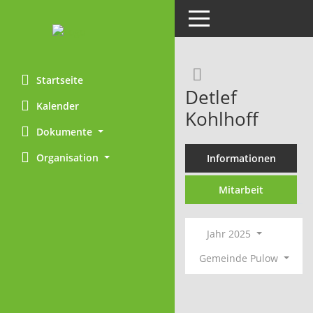
Toggle navigation
Rechercheaus
Startseite
Detlef
Kalender
Kohlhoff
Dokumente
Organisation
Informationen
Mitarbeit
Jahr 2025
Gemeinde Pulow