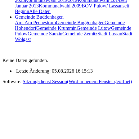
2023
Kommunalwahl 2019
2019
Kommunalwahl 2014
seit
Januar 2013
Kommunalwahl 2009
BOV Pulow/ Lassan
seit
Beginn
Alle Daten
Gemeinde Buddenhagen
Amt Am Peenestrom
Gemeinde Buggenhagen
Gemeinde
Hohendorf
Gemeinde Krummin
Gemeinde Lütow
Gemeinde
Pulow
Gemeinde Sauzin
Gemeinde Zemitz
Stadt Lassan
Stadt
Wolgast
Keine Daten gefunden.
Letzte Änderung: 05.08.2026 16:15:13
Software:
Sitzungsdienst
Session
(Wird in neuem Fenster geöffnet)