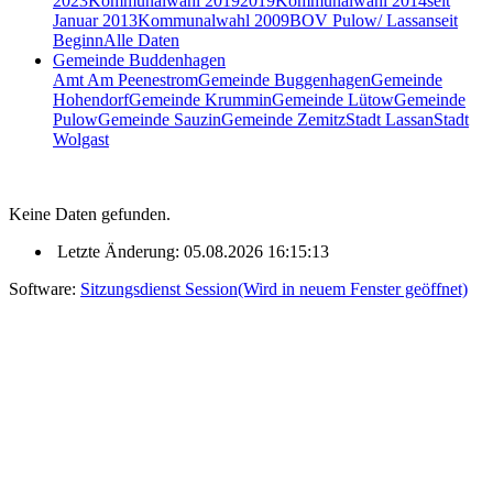
2023
Kommunalwahl 2019
2019
Kommunalwahl 2014
seit
Januar 2013
Kommunalwahl 2009
BOV Pulow/ Lassan
seit
Beginn
Alle Daten
Gemeinde Buddenhagen
Amt Am Peenestrom
Gemeinde Buggenhagen
Gemeinde
Hohendorf
Gemeinde Krummin
Gemeinde Lütow
Gemeinde
Pulow
Gemeinde Sauzin
Gemeinde Zemitz
Stadt Lassan
Stadt
Wolgast
Keine Daten gefunden.
Letzte Änderung: 05.08.2026 16:15:13
Software:
Sitzungsdienst
Session
(Wird in neuem Fenster geöffnet)