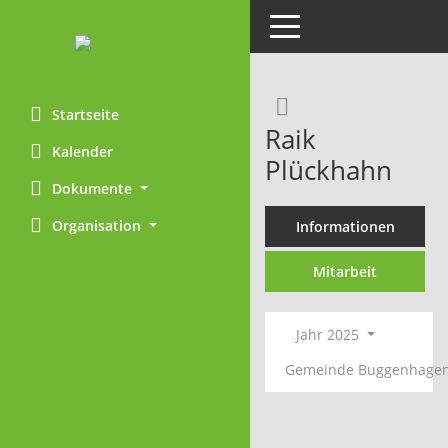
Toggle navigation
Rechercheaus
Startseite
Raik
Kalender
Plückhahn
Dokumente
Organisation
Informationen
Mitarbeit
Jahr 2025
Gemeinde Buggenhage