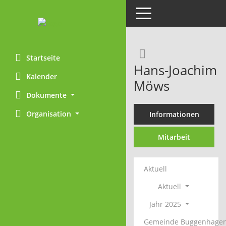
Toggle navigation
Rechercheaus
Startseite
Hans-Joachim
Kalender
Möws
Dokumente
Organisation
Informationen
Mitarbeit
Aktuell
Aktuell
Jahr 2025
Gemeinde Buggenhage