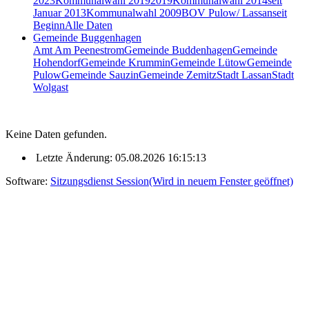
2023
Kommunalwahl 2019
2019
Kommunalwahl 2014
seit
Januar 2013
Kommunalwahl 2009
BOV Pulow/ Lassan
seit
Beginn
Alle Daten
Gemeinde Buggenhagen
Amt Am Peenestrom
Gemeinde Buddenhagen
Gemeinde
Hohendorf
Gemeinde Krummin
Gemeinde Lütow
Gemeinde
Pulow
Gemeinde Sauzin
Gemeinde Zemitz
Stadt Lassan
Stadt
Wolgast
Keine Daten gefunden.
Letzte Änderung: 05.08.2026 16:15:13
Software:
Sitzungsdienst
Session
(Wird in neuem Fenster geöffnet)