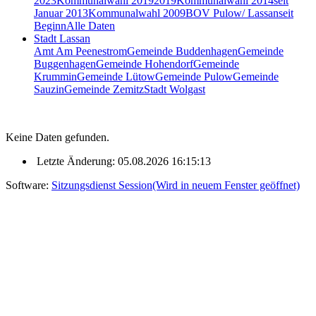
2023
Kommunalwahl 2019
2019
Kommunalwahl 2014
seit
Januar 2013
Kommunalwahl 2009
BOV Pulow/ Lassan
seit
Beginn
Alle Daten
Stadt Lassan
Amt Am Peenestrom
Gemeinde Buddenhagen
Gemeinde
Buggenhagen
Gemeinde Hohendorf
Gemeinde
Krummin
Gemeinde Lütow
Gemeinde Pulow
Gemeinde
Sauzin
Gemeinde Zemitz
Stadt Wolgast
Keine Daten gefunden.
Letzte Änderung: 05.08.2026 16:15:13
Software:
Sitzungsdienst
Session
(Wird in neuem Fenster geöffnet)