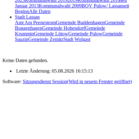
2023
Kommunalwahl 2019
2019
Kommunalwahl 2014
seit
Januar 2013
Kommunalwahl 2009
BOV Pulow/ Lassan
seit
Beginn
Alle Daten
Stadt Lassan
Amt Am Peenestrom
Gemeinde Buddenhagen
Gemeinde
Buggenhagen
Gemeinde Hohendorf
Gemeinde
Krummin
Gemeinde Lütow
Gemeinde Pulow
Gemeinde
Sauzin
Gemeinde Zemitz
Stadt Wolgast
Keine Daten gefunden.
Letzte Änderung: 05.08.2026 16:15:13
Software:
Sitzungsdienst
Session
(Wird in neuem Fenster geöffnet)