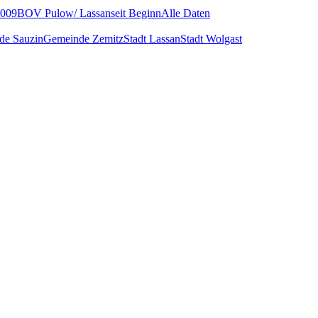
009
BOV Pulow/ Lassan
seit Beginn
Alle Daten
de Sauzin
Gemeinde Zemitz
Stadt Lassan
Stadt Wolgast