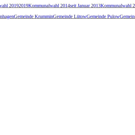
ahl 2019
2019
Kommunalwahl 2014
seit Januar 2013
Kommunalwahl 2
nhagen
Gemeinde Krummin
Gemeinde Lütow
Gemeinde Pulow
Gemein