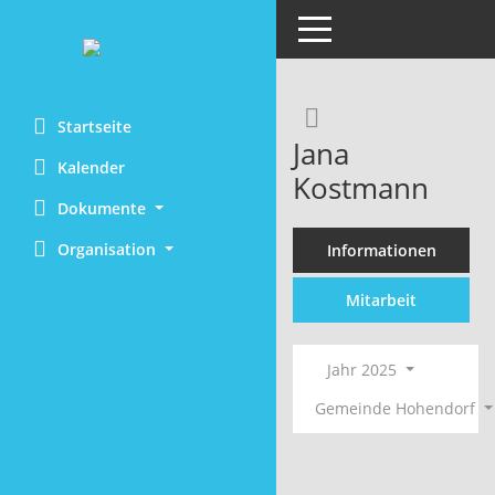
Toggle navigation
Rechercheaus
Startseite
Jana
Kalender
Kostmann
Dokumente
Organisation
Informationen
Mitarbeit
Jahr 2025
Gemeinde Hohendorf