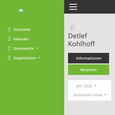
Toggle navigation
Rechercheaus
Startseite
Detlef
Kalender
Kohlhoff
Dokumente
Organisation
Informationen
Mitarbeit
Jahr 2025
Gemeinde Lütow