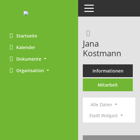
Toggle navigation
Rechercheaus
Startseite
Jana
Kalender
Kostmann
Dokumente
Organisation
Informationen
Mitarbeit
Alle Daten
Stadt Wolgast