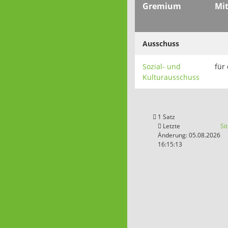
Gremium
Mit
Ausschuss
Sozial- und
für
Kulturausschuss
1 Satz
Letzte
Si
Änderung: 05.08.2026
16:15:13