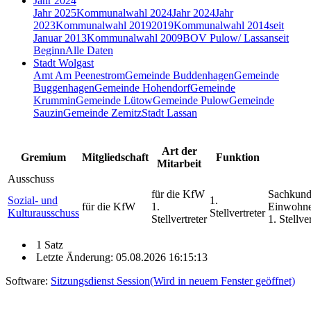
Jahr 2024
Jahr 2025
Kommunalwahl 2024
Jahr 2024
Jahr
2023
Kommunalwahl 2019
2019
Kommunalwahl 2014
seit
Januar 2013
Kommunalwahl 2009
BOV Pulow/ Lassan
seit
Beginn
Alle Daten
Stadt Wolgast
Amt Am Peenestrom
Gemeinde Buddenhagen
Gemeinde
Buggenhagen
Gemeinde Hohendorf
Gemeinde
Krummin
Gemeinde Lütow
Gemeinde Pulow
Gemeinde
Sauzin
Gemeinde Zemitz
Stadt Lassan
Art der
Gremium
Mitgliedschaft
Funktion
Mitarbeit
Ausschuss
für die KfW
Sachkund
Sozial- und
1.
für die KfW
1.
Einwohne
Kulturausschuss
Stellvertreter
Stellvertreter
1. Stellve
1 Satz
Letzte Änderung: 05.08.2026 16:15:13
Software:
Sitzungsdienst
Session
(Wird in neuem Fenster geöffnet)