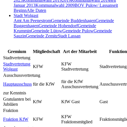
2023
Kommunalwahl 2019
2019
Kommunalwahl 2014
seit
Januar 2013
Kommunalwahl 2009
BOV Pulow/ Lassan
seit
Beginn
Alle Daten
Stadt Wolgast
Amt Am Peenestrom
Gemeinde Buddenhagen
Gemeinde
Buggenhagen
Gemeinde Hohendorf
Gemeinde
Krummin
Gemeinde Lütow
Gemeinde Pulow
Gemeinde
Sauzin
Gemeinde Zemitz
Stadt Lassan
Gremium
Mitgliedschaft
Art der Mitarbeit
Funktion
Stadtvertretung
Stadtvertretung
KFW
KFW
Stadtvertretung
Wolgast
Stadtvertretung
Ausschussvertretung
für die KfW
Hauptausschuss
für die KfW
Ausschussvertr
Ausschussvertretung
zur Kenntnis
Gratulanten bei
KfW
KfW Gast
Gast
Jubiläen
Fraktion
KFW
Fraktion KfW
KFW
Fraktionsmitgl
Fraktionsmitglied