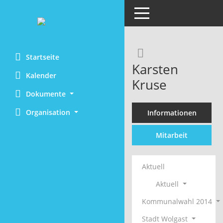
Toggle navigation
Rechercheaus
Startseite
Karsten
Kalender
Kruse
Dokumente
Organisation
Informationen
Mitarbeit
Aktuell
Aktuell
Kommunalwahl 2014
Stadt Wolgast