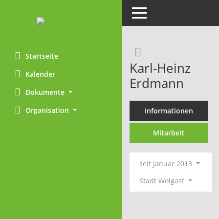
Toggle navigation
Rechercheaus
Startseite
Karl-Heinz
Kalender
Erdmann
Dokumente
Organisation
Informationen
Mitarbeit
seit Januar 2013
Stadt Wolgast