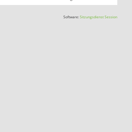
(Wird in
Software:
Sitzungsdienst
Session