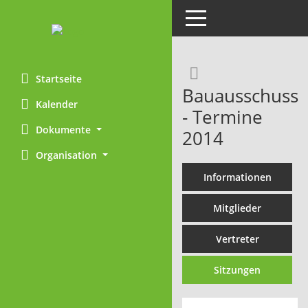
Toggle navigation
Rechercheaus
Startseite
Bauausschuss
Kalender
- Termine
Dokumente
2014
Organisation
Informationen
Mitglieder
Vertreter
Sitzungen