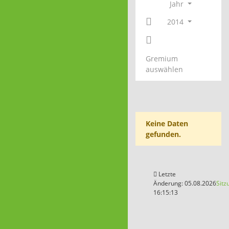
Jahr
2014
Gremium
auswählen
Keine Daten
gefunden.
Letzte
Änderung: 05.08.2026
Sitz
16:15:13