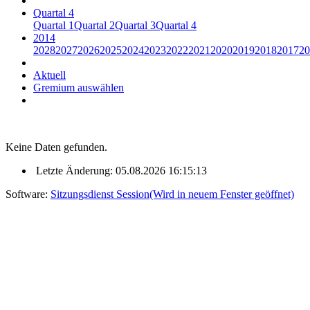
Quartal 4
Quartal 1
Quartal 2
Quartal 3
Quartal 4
2014
2028
2027
2026
2025
2024
2023
2022
2021
2020
2019
2018
2017
20
Aktuell
Gremium auswählen
Keine Daten gefunden.
Letzte Änderung: 05.08.2026 16:15:13
Software:
Sitzungsdienst
Session
(Wird in neuem Fenster geöffnet)