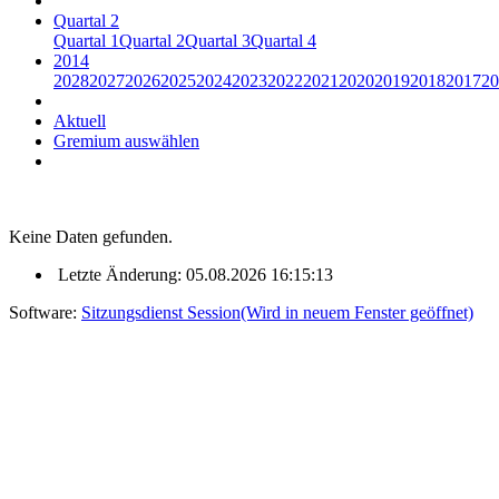
Quartal 2
Quartal 1
Quartal 2
Quartal 3
Quartal 4
2014
2028
2027
2026
2025
2024
2023
2022
2021
2020
2019
2018
2017
20
Aktuell
Gremium auswählen
Keine Daten gefunden.
Letzte Änderung: 05.08.2026 16:15:13
Software:
Sitzungsdienst
Session
(Wird in neuem Fenster geöffnet)