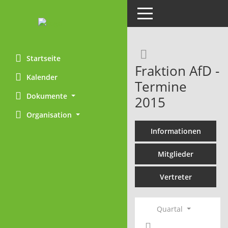
Toggle navigation
Rechercheaus
Startseite
Fraktion AfD -
Kalender
Termine
Dokumente
2015
Organisation
Informationen
Mitglieder
Vertreter
Quartal