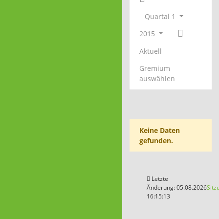
Quartal 1
2015
Aktuell
Gremium
auswählen
Keine Daten
gefunden.
Letzte
Änderung: 05.08.2026
Sitz
16:15:13