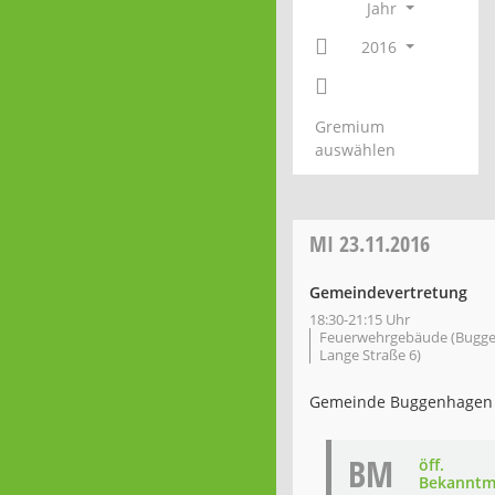
Jahr
2016
Gremium
auswählen
MI
23.11.2016
Gemeindevertretung
18:30-21:15 Uhr
Feuerwehrgebäude (Bugge
Lange Straße 6)
Gemeinde Buggenhagen
BM
öff.
Bekanntm