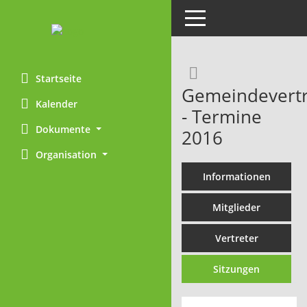
Toggle navigation
Rechercheaus
Startseite
Gemeindevert
Kalender
- Termine
Dokumente
2016
Organisation
Informationen
Mitglieder
Vertreter
Sitzungen