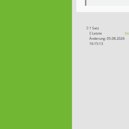
1 Satz
Letzte
Si
Änderung: 05.08.2026
16:15:13