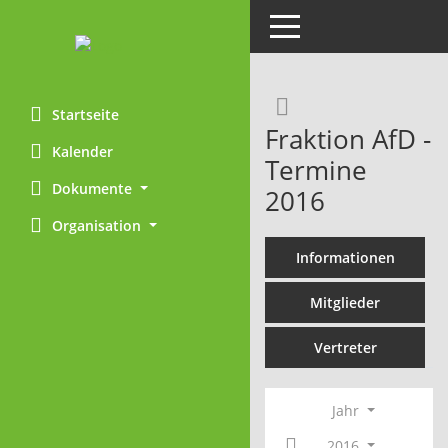
Toggle navigation
Rechercheaus
Startseite
Fraktion AfD -
Kalender
Termine
Dokumente
2016
Organisation
Informationen
Mitglieder
Vertreter
Jahr
2016