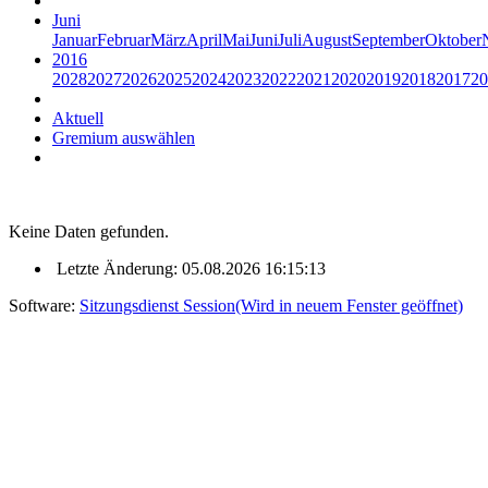
Juni
Januar
Februar
März
April
Mai
Juni
Juli
August
September
Oktober
2016
2028
2027
2026
2025
2024
2023
2022
2021
2020
2019
2018
2017
20
Aktuell
Gremium auswählen
Keine Daten gefunden.
Letzte Änderung: 05.08.2026 16:15:13
Software:
Sitzungsdienst
Session
(Wird in neuem Fenster geöffnet)