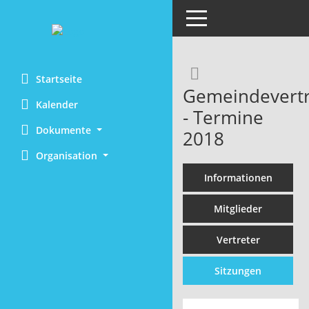
Toggle navigation
Rechercheaus
Startseite
Gemeindevert
Kalender
- Termine
Dokumente
2018
Organisation
Informationen
Mitglieder
Vertreter
Sitzungen