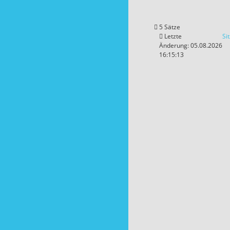
5 Sätze
Letzte
Si
Änderung: 05.08.2026
16:15:13