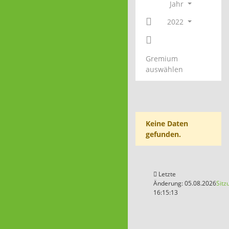
Jahr
2022
Gremium
auswählen
Keine Daten
gefunden.
Letzte
Änderung: 05.08.2026
Sitz
16:15:13