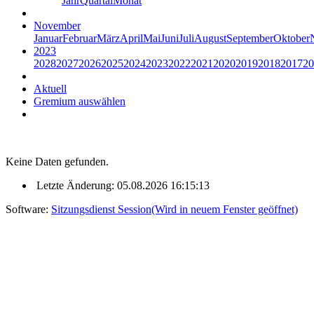
Jahr
Quartal
Monat
November
Januar
Februar
März
April
Mai
Juni
Juli
August
September
Oktober
2023
2028
2027
2026
2025
2024
2023
2022
2021
2020
2019
2018
2017
20
Aktuell
Gremium auswählen
Keine Daten gefunden.
Letzte Änderung: 05.08.2026 16:15:13
Software:
Sitzungsdienst
Session
(Wird in neuem Fenster geöffnet)