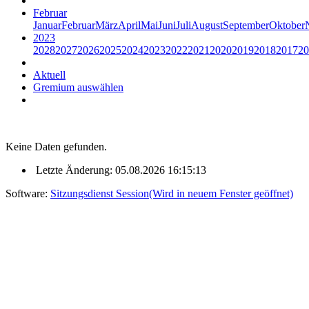
Februar
Januar
Februar
März
April
Mai
Juni
Juli
August
September
Oktober
2023
2028
2027
2026
2025
2024
2023
2022
2021
2020
2019
2018
2017
20
Aktuell
Gremium auswählen
Keine Daten gefunden.
Letzte Änderung: 05.08.2026 16:15:13
Software:
Sitzungsdienst
Session
(Wird in neuem Fenster geöffnet)