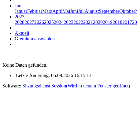
Juni
Januar
Februar
März
April
Mai
Juni
Juli
August
September
Oktober
2023
2028
2027
2026
2025
2024
2023
2022
2021
2020
2019
2018
2017
20
Aktuell
Gremium auswählen
Keine Daten gefunden.
Letzte Änderung: 05.08.2026 16:15:13
Software:
Sitzungsdienst
Session
(Wird in neuem Fenster geöffnet)