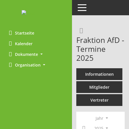
Toggle navigation
Rechercheaus
Startseite
Fraktion AfD -
Kalender
Termine
Dokumente
2025
Organisation
Informationen
Mitglieder
Vertreter
Jahr
2025