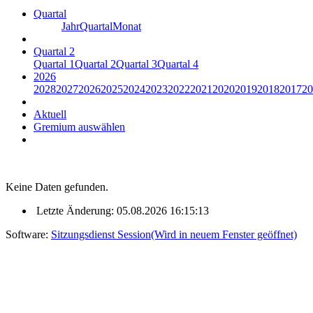
Quartal
Jahr
Quartal
Monat
Quartal 2
Quartal 1
Quartal 2
Quartal 3
Quartal 4
2026
2028
2027
2026
2025
2024
2023
2022
2021
2020
2019
2018
2017
20
Aktuell
Gremium auswählen
Keine Daten gefunden.
Letzte Änderung: 05.08.2026 16:15:13
Software:
Sitzungsdienst
Session
(Wird in neuem Fenster geöffnet)