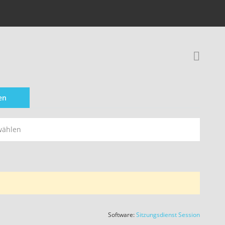
Rec
en
wählen
(Wird in
Software:
Sitzungsdienst
Session