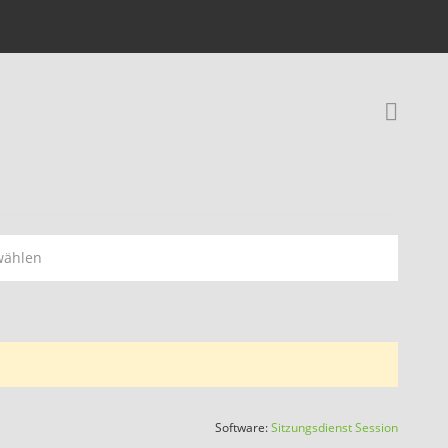
Rec
wählen
(Wird in
Software:
Sitzungsdienst
Session