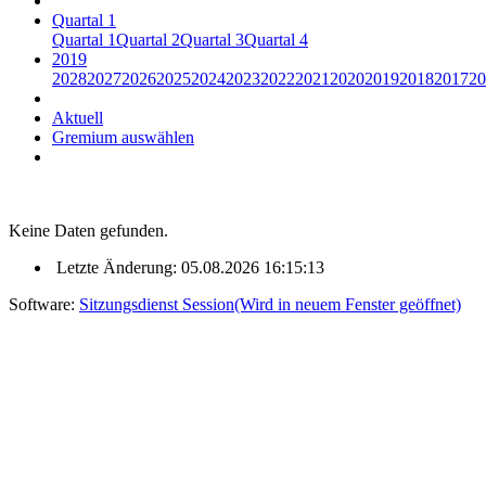
Quartal 1
Quartal 1
Quartal 2
Quartal 3
Quartal 4
2019
2028
2027
2026
2025
2024
2023
2022
2021
2020
2019
2018
2017
20
Aktuell
Gremium auswählen
Keine Daten gefunden.
Letzte Änderung: 05.08.2026 16:15:13
Software:
Sitzungsdienst
Session
(Wird in neuem Fenster geöffnet)