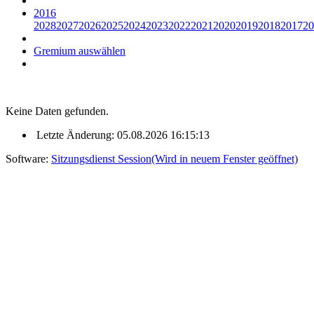
2016
2028
2027
2026
2025
2024
2023
2022
2021
2020
2019
2018
2017
20
Gremium auswählen
Keine Daten gefunden.
Letzte Änderung: 05.08.2026 16:15:13
Software:
Sitzungsdienst
Session
(Wird in neuem Fenster geöffnet)