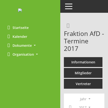
Toggle navigation
Rechercheaus
Startseite
Fraktion AfD -
Kalender
Termine
Dokumente
2017
Organisation
Informationen
Mitglieder
Vertreter
Jahr
2017