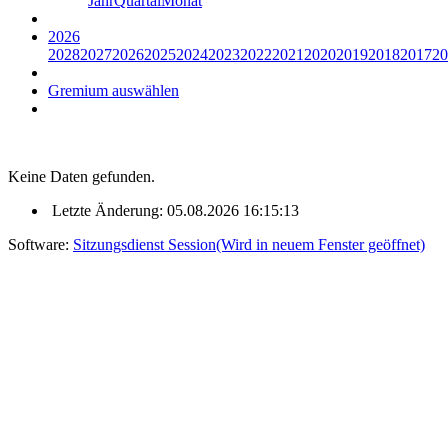
Jahr
Quartal
Monat
2026
2028
2027
2026
2025
2024
2023
2022
2021
2020
2019
2018
2017
20
Gremium auswählen
Keine Daten gefunden.
Letzte Änderung: 05.08.2026 16:15:13
Software:
Sitzungsdienst
Session
(Wird in neuem Fenster geöffnet)