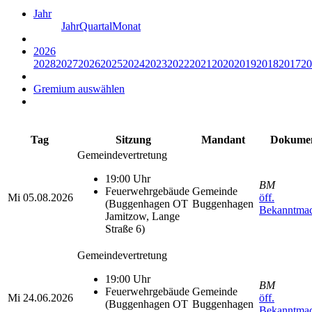
Jahr
Jahr
Quartal
Monat
2026
2028
2027
2026
2025
2024
2023
2022
2021
2020
2019
2018
2017
20
Gremium auswählen
Tag
Sitzung
Mandant
Dokume
Gemeindevertretung
19:00 Uhr
BM
Feuerwehrgebäude
Gemeinde
Mi
05.08.2026
öff.
(Buggenhagen OT
Buggenhagen
Bekanntma
Jamitzow, Lange
Straße 6)
Gemeindevertretung
19:00 Uhr
BM
Feuerwehrgebäude
Gemeinde
Mi
24.06.2026
öff.
(Buggenhagen OT
Buggenhagen
Bekanntma