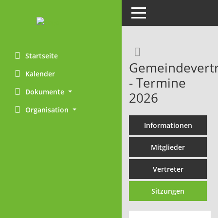
Toggle navigation
Rechercheaus
Startseite
Gemeindevert
Kalender
- Termine
Dokumente
2026
Organisation
Informationen
Mitglieder
Vertreter
Sitzungen