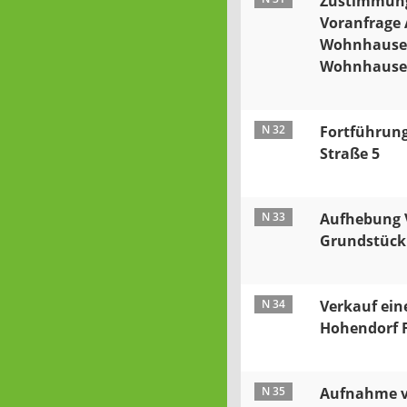
Zustimmung
Voranfrage
Wohnhauses
Wohnhauses
N 32
Fortführun
Straße 5
N 33
Aufhebung V
Grundstück 
N 34
Verkauf ein
Hohendorf F
N 35
Aufnahme v