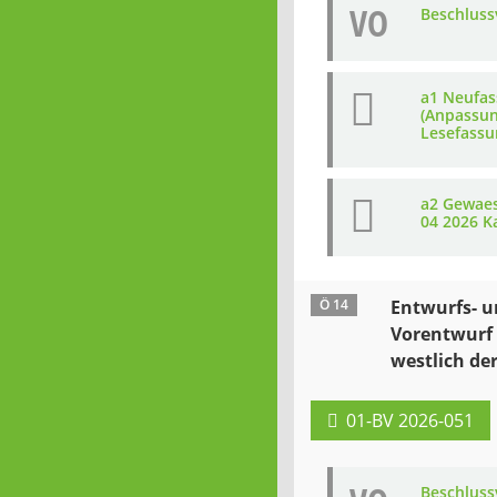
VO
Beschluss
a1 Neufas
(Anpassun
Lesefassu
a2 Gewaes
04 2026 K
Ö 14
Entwurfs- 
Vorentwurf 
westlich de
01-BV 2026-051
Beschluss