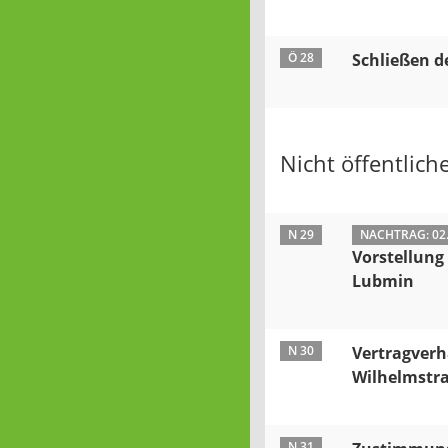
Ö 28
Schließen de
Nicht öffentliche
N 29
NACHTRAG: 02
Vorstellung
Lubmin
N 30
Vertragver
Wilhelmstr
N 31