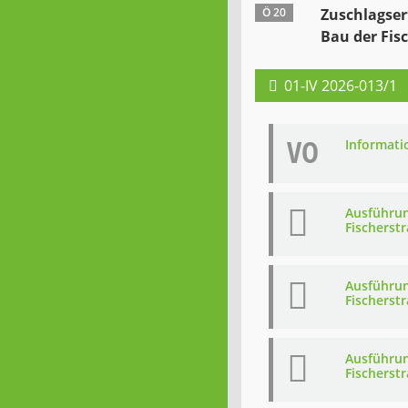
Ö 20
Zuschlagser
Bau der Fis
01-IV 2026-013/1
VO
Informati
Ausführu
Fischerstr
Ausführu
Fischerstr
Ausführu
Fischerstr