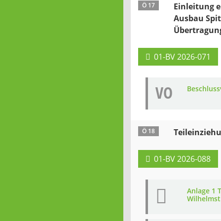
Ö 17
Einleitung 
Ausbau Spi
Übertragun
01-BV 2026-071
VO
Beschluss
Ö 18
Teileinzieh
01-BV 2026-088
Anlage 1 
Wilhelmst