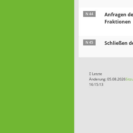
N 44
Anfragen de
Fraktionen
N 45
Schließen d
Letzte
Änderung: 05.08.2026
Sitz
16:15:13