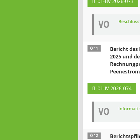
01-BV 2026-073
VO
Beschluss
Ö 11
Bericht de
2025 und de
Rechnungpr
Peenestrom 
01-IV 2026-074
VO
Informati
Ö 12
Berichtspfl