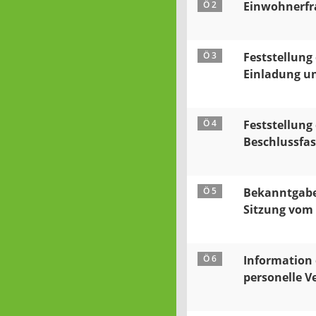
Ö 2
Einwohnerfr
Ö 3
Feststellung
Einladung un
Ö 4
Feststellung
Beschlussfas
Ö 5
Bekanntgabe 
Sitzung vom 
Ö 6
Information 
personelle 