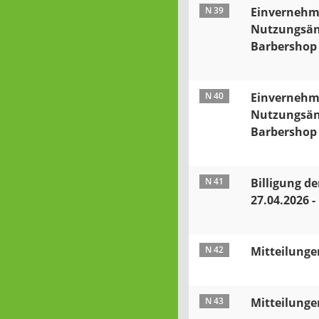
N 39
Einvernehm
Nutzungsän
Barbershop
N 40
Einvernehm
Nutzungsän
Barbershop
N 41
Billigung de
27.04.2026 -
N 42
Mitteilunge
N 43
Mitteilunge