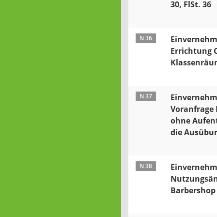
30, FlSt. 36
N 36
Einvernehme
Errichtung 
Klassenrä
N 37
Einvernehme
Voranfrage 
ohne Aufent
die Ausübun
N 38
Einvernehme
Nutzungsän
Barbershop